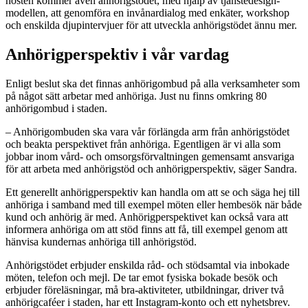
hösten kommer även anhörigstödet, med hjälp av tjänstedesign-
modellen, att genomföra en invånardialog med enkäter, workshop
och enskilda djupintervjuer för att utveckla anhörigstödet ännu mer.
Anhörigperspektiv i vår vardag
Enligt beslut ska det finnas anhörigombud på alla verksamheter som
på något sätt arbetar med anhöriga. Just nu finns omkring 80
anhörigombud i staden.
– Anhörigombuden ska vara vår förlängda arm från anhörigstödet
och beakta perspektivet från anhöriga. Egentligen är vi alla som
jobbar inom vård- och omsorgsförvaltningen gemensamt ansvariga
för att arbeta med anhörigstöd och anhörigperspektiv, säger Sandra.
Ett generellt anhörigperspektiv kan handla om att se och säga hej till
anhöriga i samband med till exempel möten eller hembesök när både
kund och anhörig är med. Anhörigperspektivet kan också vara att
informera anhöriga om att stöd finns att få, till exempel genom att
hänvisa kundernas anhöriga till anhörigstöd.
Anhörigstödet erbjuder enskilda råd- och stödsamtal via inbokade
möten, telefon och mejl. De tar emot fysiska bokade besök och
erbjuder föreläsningar, må bra-aktiviteter, utbildningar, driver två
anhörigcaféer i staden, har ett Instagram-konto och ett nyhetsbrev.