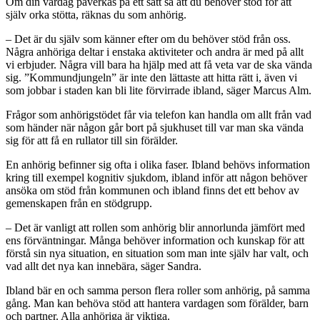
Om din vardag påverkas på ett sätt så att du behöver stöd för att
själv orka stötta, räknas du som anhörig.
– Det är du själv som känner efter om du behöver stöd från oss.
Några anhöriga deltar i enstaka aktiviteter och andra är med på allt
vi erbjuder. Några vill bara ha hjälp med att få veta var de ska vända
sig. ”Kommundjungeln” är inte den lättaste att hitta rätt i, även vi
som jobbar i staden kan bli lite förvirrade ibland, säger Marcus Alm.
Frågor som anhörigstödet får via telefon kan handla om allt från vad
som händer när någon går bort på sjukhuset till var man ska vända
sig för att få en rullator till sin förälder.
En anhörig befinner sig ofta i olika faser. Ibland behövs information
kring till exempel kognitiv sjukdom, ibland inför att någon behöver
ansöka om stöd från kommunen och ibland finns det ett behov av
gemenskapen från en stödgrupp.
– Det är vanligt att rollen som anhörig blir annorlunda jämfört med
ens förväntningar. Många behöver information och kunskap för att
förstå sin nya situation, en situation som man inte själv har valt, och
vad allt det nya kan innebära, säger Sandra.
Ibland bär en och samma person flera roller som anhörig, på samma
gång. Man kan behöva stöd att hantera vardagen som förälder, barn
och partner. Alla anhöriga är viktiga.