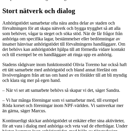
Stort nätverk och dialog
Anhörigstödet samarbetar ofta nära andra delar av staden och
förvaltningen för att skapa nätverk och bygga trygghet så att alla
som behöver, vågar ta steget och söka stöd. När de får frågor från
anhöriga om specifika lagar, bestämmelser eller bedömningar av
insatser hänvisar anhörigstödet till förvaltningens handläggare. Om
det behövs kan anhörigstödet hjälpa till att förmedla vidare kontakt
och till exempel be en handläggare att ringa upp en anhörig.
Stadens rådgivare inom funktionsstöd Olivia Toremo har också haft
ett tätt samarbete med anhörigstöd och bland annat föreläst om
livsövergången från att tas om hand av en förälder till att bli myndig
och klara sig mer på egen hand.
– När vi ser att samarbete behövs så skapar vi det, säger Sandra.
– Vi har många föreningar som vi samarbetar med, till exempel
Röda korset och föreningar inom NPF-världen. Vi samverkar mer
än gärna, säger Marcus.
Kontinuerligt skickar anhörigstödet ut enkäter efter sina aktiviteter,
för att vara i dialog med anhöriga och veta vad de efterfrågar. Under