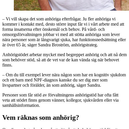
– Vi vill skapa det som anhöriga efterfrågar. Ju fler anhöriga vi
kommer i kontakt med, desto större input får vi i vårt arbete med att
forma insatserna efter önskemål och behov. På vård- och
omsorgsförvaltningen jobbar vi med att stötta anhöriga som lever
nära personer som är långvarigt sjuka, har funktionsnedsättning eller
är över 65 år, säger Sandra Broström, anhörigstrateg.
Anhörigstödet arbetar mycket med begreppet anhörig och att nå dem
som behöver stöd, så att de vet var de kan vända sig när behovet
finns.
– Om du till exempel lever nära någon som har en kognitiv sjukdom
och ett barn med NPF-diagnos kanske du ser dig mer som
livspartner och förälder, än som anhörig, säger Sandra.
Personer som får stöd av förvaltningens anhörigstöd har ofta fått
veta att stödet finns genom vänner, kollegor, sjukvården eller via
samhällsinformation.
Vem räknas som anhörig?