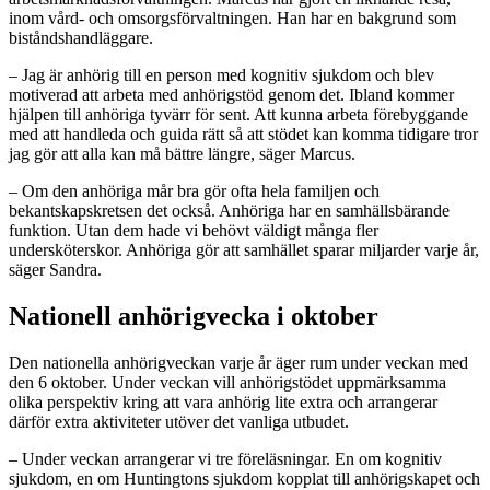
inom vård- och omsorgsförvaltningen. Han har en bakgrund som
biståndshandläggare.
– Jag är anhörig till en person med kognitiv sjukdom och blev
motiverad att arbeta med anhörigstöd genom det. Ibland kommer
hjälpen till anhöriga tyvärr för sent. Att kunna arbeta förebyggande
med att handleda och guida rätt så att stödet kan komma tidigare tror
jag gör att alla kan må bättre längre, säger Marcus.
– Om den anhöriga mår bra gör ofta hela familjen och
bekantskapskretsen det också. Anhöriga har en samhällsbärande
funktion. Utan dem hade vi behövt väldigt många fler
undersköterskor. Anhöriga gör att samhället sparar miljarder varje år,
säger Sandra.
Nationell anhörigvecka i oktober
Den nationella anhörigveckan varje år äger rum under veckan med
den 6 oktober. Under veckan vill anhörigstödet uppmärksamma
olika perspektiv kring att vara anhörig lite extra och arrangerar
därför extra aktiviteter utöver det vanliga utbudet.
– Under veckan arrangerar vi tre föreläsningar. En om kognitiv
sjukdom, en om Huntingtons sjukdom kopplat till anhörigskapet och