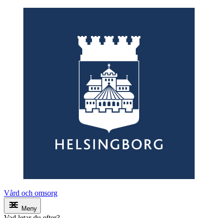
Vård och omsorg
Meny
Vad letar du efter?