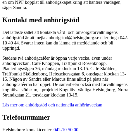
en om NPF kopplat till anhörigskapet kring att hantera vardagen,
säger Sandra.
Kontakt med anhörigstöd
Det lättaste sättet att kontakta vård- och omsorgsförvaltningens
anhörigstöd är att mejla anhorigstod@helsingborg.se eller ringa 042-
10 40 44. Svarar ingen kan du lämna ett meddelande och bli
uppringd.
Stadens två anhörigcaféer är öppna varje vecka, även under
anhörigveckan. Café Knoppen, Träffpunkt Rosenknopp,
Planteringsvägen 36, måndagar klockan 13-15. Café Skölden,
Träffpunkt Sköldenborg, Hebsackersgatan 6, onsdagar klockan 13-
15. Någon av Sandra eller Marcus finns alltid på plats när
anhörigcaféerna har öppet. De samarbetar också med förvaltningens
kognitiva stödteam, i projektet Kognitivt vänliga Helsingborg, Norra
Strandgatan 21, torsdagar klockan 13-15.
Läs mer om anhörigstöd och nationella anhörigveckan
Telefonnummer
Helsingborg kontaktcenter:
042-10 50 00