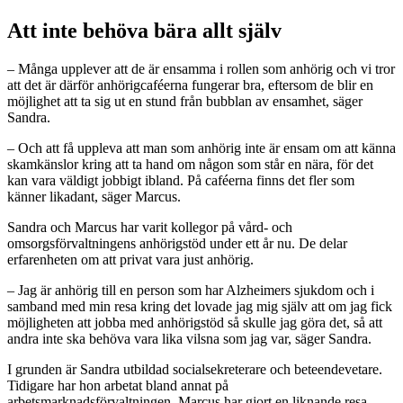
Att inte behöva bära allt själv
– Många upplever att de är ensamma i rollen som anhörig och vi tror
att det är därför anhörigcaféerna fungerar bra, eftersom de blir en
möjlighet att ta sig ut en stund från bubblan av ensamhet, säger
Sandra.
– Och att få uppleva att man som anhörig inte är ensam om att känna
skamkänslor kring att ta hand om någon som står en nära, för det
kan vara väldigt jobbigt ibland. På caféerna finns det fler som
känner likadant, säger Marcus.
Sandra och Marcus har varit kollegor på vård- och
omsorgsförvaltningens anhörigstöd under ett år nu. De delar
erfarenheten om att privat vara just anhörig.
– Jag är anhörig till en person som har Alzheimers sjukdom och i
samband med min resa kring det lovade jag mig själv att om jag fick
möjligheten att jobba med anhörigstöd så skulle jag göra det, så att
andra inte ska behöva vara lika vilsna som jag var, säger Sandra.
I grunden är Sandra utbildad socialsekreterare och beteendevetare.
Tidigare har hon arbetat bland annat på
arbetsmarknadsförvaltningen. Marcus har gjort en liknande resa,