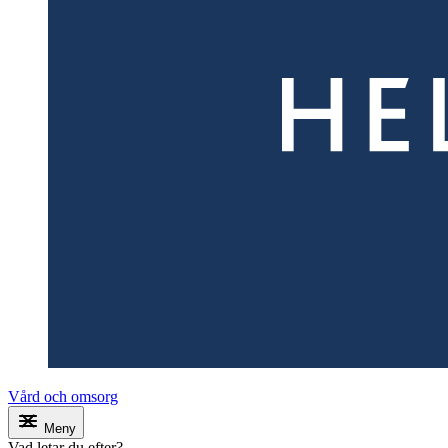
Vård och omsorg
Meny
Vad letar du efter?