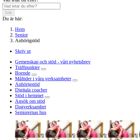
Sök
Du är här:
Hem
Senior
Anhörigstöd
Skriv ut
Gemenskap och stöd - vårt nyhetsbrev
Träffpunkter
Boende
Måltider i våra verksamheter
Anhörigstöd
Digitala coacher
Stöd i hemmet
Ansök om stöd
Dagverksamhet
Seniorernas hus