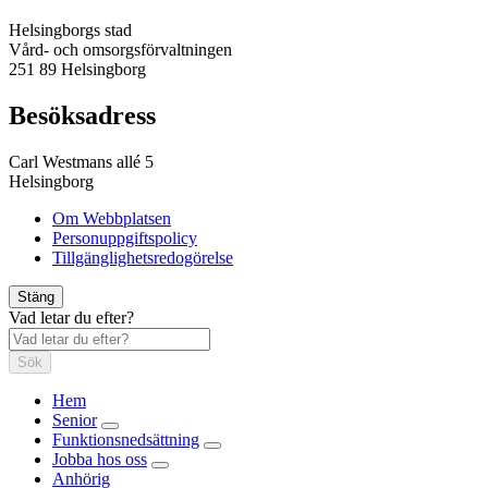
Helsingborgs stad
Vård- och omsorgsförvaltningen
251 89 Helsingborg
Besöksadress
Carl Westmans allé 5
Helsingborg
Om Webbplatsen
Personuppgiftspolicy
Tillgänglighetsredogörelse
Stäng
Vad letar du efter?
Sök
Hem
Senior
Funktionsnedsättning
Jobba hos oss
Anhörig