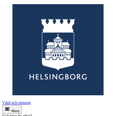
Vård och omsorg
Meny
Vad letar du efter?