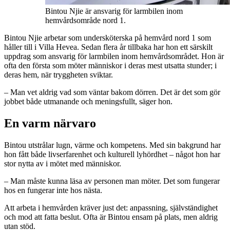
Bintou Njie är ansvarig för larmbilen inom
hemvårdsområde nord 1.
Bintou Njie arbetar som undersköterska på hemvård nord 1 som
håller till i Villa Hevea. Sedan flera år tillbaka har hon ett särskilt
uppdrag som ansvarig för larmbilen inom hemvårdsområdet. Hon är
ofta den första som möter människor i deras mest utsatta stunder; i
deras hem, när tryggheten sviktar.
– Man vet aldrig vad som väntar bakom dörren. Det är det som gör
jobbet både utmanande och meningsfullt, säger hon.
En varm närvaro
Bintou utstrålar lugn, värme och kompetens. Med sin bakgrund har
hon fått både livserfarenhet och kulturell lyhördhet – något hon har
stor nytta av i mötet med människor.
– Man måste kunna läsa av personen man möter. Det som fungerar
hos en fungerar inte hos nästa.
Att arbeta i hemvården kräver just det: anpassning, självständighet
och mod att fatta beslut. Ofta är Bintou ensam på plats, men aldrig
utan stöd.