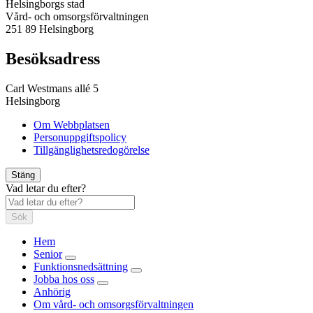
Helsingborgs stad
Vård- och omsorgsförvaltningen
251 89 Helsingborg
Besöksadress
Carl Westmans allé 5
Helsingborg
Om Webbplatsen
Personuppgiftspolicy
Tillgänglighetsredogörelse
Stäng
Vad letar du efter?
Sök
Hem
Senior
Funktionsnedsättning
Jobba hos oss
Anhörig
Om vård- och omsorgsförvaltningen