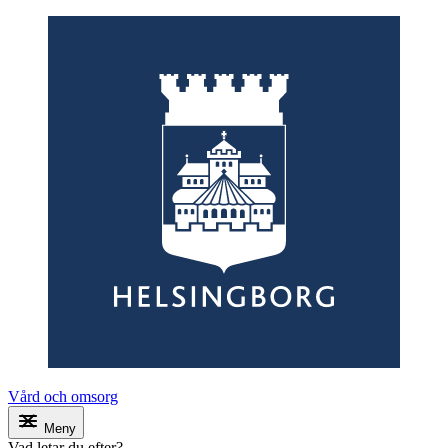
Vård och omsorg
Meny
Vad letar du efter?