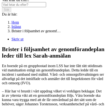
Sök
Du är här:
Hem
Inlägg
Brister i följsamhet av genomf…
Skriv ut
Brister i följsamhet av genomförandeplan
leder till lex Sarah-anmälan
En boende på en gruppbostad inom LSS har inte fått rätt stödinsats
vid matsituation enligt sin genomförandeplan. Detta ledde till en
incident i samband med måltid. Vård- och omsorgsförvaltningen ser
allvarligt på det inträffade och anmäler det till Inspektionen för vård
och omsorg (IVO).
– Här har vi brustit i vårt uppdrag vilket vi verkligen beklagar. Det
är av yttersta vikt att en genomförandeplan följs. Våra boende ska
kunna vara trygga med att de får omvårdnad på det sätt som de
behöver, säger Johannes Torstensson, verksamhetschef på vård- och