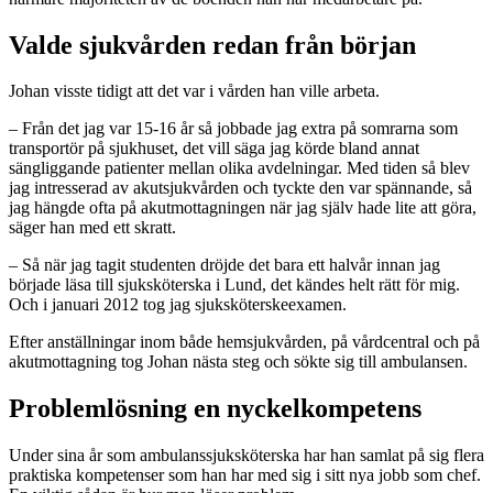
Valde sjukvården redan från början
Johan visste tidigt att det var i vården han ville arbeta.
– Från det jag var 15-16 år så jobbade jag extra på somrarna som
transportör på sjukhuset, det vill säga jag körde bland annat
sängliggande patienter mellan olika avdelningar. Med tiden så blev
jag intresserad av akutsjukvården och tyckte den var spännande, så
jag hängde ofta på akutmottagningen när jag själv hade lite att göra,
säger han med ett skratt.
– Så när jag tagit studenten dröjde det bara ett halvår innan jag
började läsa till sjuksköterska i Lund, det kändes helt rätt för mig.
Och i januari 2012 tog jag sjuksköterskeexamen.
Efter anställningar inom både hemsjukvården, på vårdcentral och på
akutmottagning tog Johan nästa steg och sökte sig till ambulansen.
Problemlösning en nyckelkompetens
Under sina år som ambulanssjuksköterska har han samlat på sig flera
praktiska kompetenser som han har med sig i sitt nya jobb som chef.