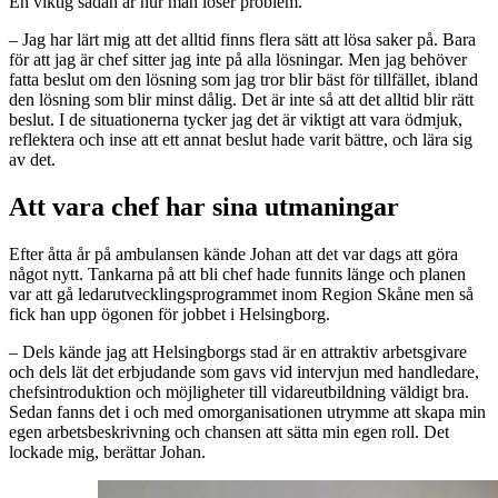
En viktig sådan är hur man löser problem.
– Jag har lärt mig att det alltid finns flera sätt att lösa saker på. Bara
för att jag är chef sitter jag inte på alla lösningar. Men jag behöver
fatta beslut om den lösning som jag tror blir bäst för tillfället, ibland
den lösning som blir minst dålig. Det är inte så att det alltid blir rätt
beslut. I de situationerna tycker jag det är viktigt att vara ödmjuk,
reflektera och inse att ett annat beslut hade varit bättre, och lära sig
av det.
Att vara chef har sina utmaningar
Efter åtta år på ambulansen kände Johan att det var dags att göra
något nytt. Tankarna på att bli chef hade funnits länge och planen
var att gå ledarutvecklingsprogrammet inom Region Skåne men så
fick han upp ögonen för jobbet i Helsingborg.
– Dels kände jag att Helsingborgs stad är en attraktiv arbetsgivare
och dels lät det erbjudande som gavs vid intervjun med handledare,
chefsintroduktion och möjligheter till vidareutbildning väldigt bra.
Sedan fanns det i och med omorganisationen utrymme att skapa min
egen arbetsbeskrivning och chansen att sätta min egen roll. Det
lockade mig, berättar Johan.