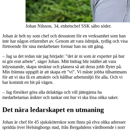
Johan Nilsson, 34, enhetschef SSK säbo söder.
Johan är helt ny som chef och dessutom för en verksamhet som han
inte har någon erfarenhet av. Genom att vara ödmjuk, tydlig och visa
förtroende för sina medarbetare formar han nu sitt gäng.
– Jag sa det redan när jag började: ”det är ni som är experter på hur
ni gör erat arbete”, säger Johan. Mitt bidrag blir istället att vara
inlyssnande, skapa struktur och planera så att deras jobb flyter på.
Min främsta uppgift är att skapa ett ”vi”. Vi måste jobba tillsammans
för att vi ska få en attraktiv och hållbar arbetsmiljö för alla. Och vi
har kommit en bit på vägen.
– Jag försöker göra alla delaktiga och vill jättegärna ha
medarbetarnas åsikter och tankar om hur vi ska lösa olika saker.
Det nära ledarskapet en utmaning
Johan är chef för 45 sjuksköterskor som finns på elva olika adresser
spridda över Helsingborgs stad, från Bergalidens vårdboende i norr