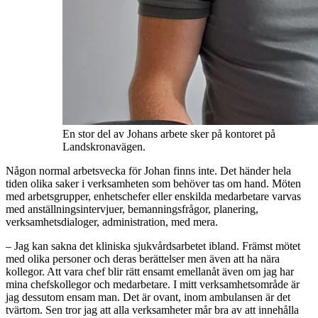
En stor del av Johans arbete sker på kontoret på
Landskronavägen.
Någon normal arbetsvecka för Johan finns inte. Det händer hela
tiden olika saker i verksamheten som behöver tas om hand. Möten
med arbetsgrupper, enhetschefer eller enskilda medarbetare varvas
med anställningsintervjuer, bemanningsfrågor, planering,
verksamhetsdialoger, administration, med mera.
– Jag kan sakna det kliniska sjukvårdsarbetet ibland. Främst mötet
med olika personer och deras berättelser men även att ha nära
kollegor. Att vara chef blir rätt ensamt emellanåt även om jag har
mina chefskollegor och medarbetare. I mitt verksamhetsområde är
jag dessutom ensam man. Det är ovant, inom ambulansen är det
tvärtom. Sen tror jag att alla verksamheter mår bra av att innehålla