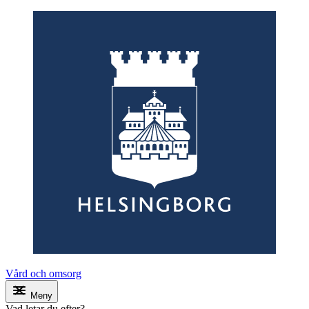
Vård och omsorg
Meny
Vad letar du efter?