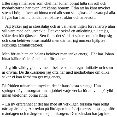
Efter några månader som chef har Johan börjat hitta sin roll och
medarbetarna har även lärt känna honom. Från att ha känt mycket
stress i början över att hinna med allt som ska göras och svara på alla
frågor har han nu landat i en bättre struktur och arbetssätt.
– Jag tycker jag är stresstålig och är väl heller ingen förvaltartyp utan
vill vara med och utveckla. Det var också en anledning till att jag
sökte den här tjänsten. Sen finns det så klart saker som kör ihop sig
och som behöver lösas snabbt men där har jag numera hjälp av
skickliga administratörer.
Men för att hitta en balans behöver man tanka energi. Här har Johan
hittat källor både på och utanför jobbet.
– Jag blir väldig glad av medarbetare som tar egna initiativ och som
är drivna. De diskussioner jag ofta har med medarbetare om olika
saker vi kan förbättra ger mig energi.
På fritiden tränar han mycket, det är hans bästa strategi. Han
springer några morgnar innan jobbet varje vecka för att vara påfylld
innan telefonen börjar ringa.
– En ny erfarenhet är det här med att verkligen försöka vara ledig
när jag är ledig. Att redan på lördagen inte börja stressa upp sig inför
måndagen och mängden mejl i inkorgen. Den känslan har jag inte