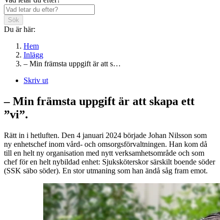
Sök
Du är här:
Hem
Inlägg
– Min främsta uppgift är att s…
Skriv ut
– Min främsta uppgift är att skapa ett
”vi”.
Rätt in i hetluften. Den 4 januari 2024 började Johan Nilsson som
ny enhetschef inom vård- och omsorgsförvaltningen. Han kom då
till en helt ny organisation med nytt verksamhetsområde och som
chef för en helt nybildad enhet: Sjuksköterskor särskilt boende söder
(SSK säbo söder). En stor utmaning som han ändå såg fram emot.