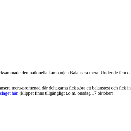
ammade den nationella kampanjen Balansera mera. Under de fem dagarna
sera mera-promenad där deltagarna fick göra ett balanstest och fick in
laget här.
(klippet finns tillgängligt t.o.m. onsdag 17 oktober)