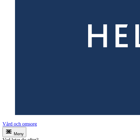
Vård och omsorg
Meny
Vad letar du efter?