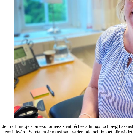
Jenny Lundqvist är ekonomiassistent på beställnings- och avgiftskans
hemsjukvård. Samtalen är minst sagt varierande och jobbet blir på det