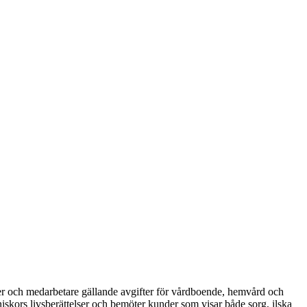
der och medarbetare gällande avgifter för vårdboende, hemvård och
iskors livsberättelser och bemöter kunder som visar både sorg, ilska