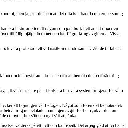
l ekonomi, men jag ser det som att det ofta kan handla om en personlig
antera fakturor efter att någon som gått bort. I ett annat ringer en
över tillfällig hjälp i hemmet och har frågor kring avgifterna. Vissa
das och vara professionell vid nästkommande samtal. Vid de tillfällena
ktioner och längst fram i bräschen för att bemöta denna förändring
a att vi är mästare på att förklara hur våra system fungerar för våra
ch tycker att höjningen var befogad. Något som förenklat bemötandet.
s arbete. Tidigare betalade man ingen avgift för hemsjukvården om
ett nytt arbetssätt och nytt sätt att tänka.
atser värderas på ett nytt och bättre sätt. Det är jag glad att vi har vi