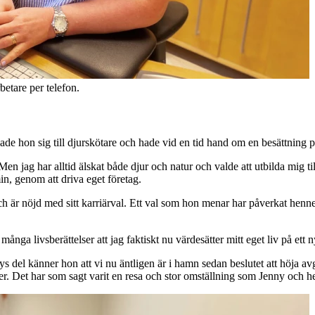
etare per telefon.
ldade hon sig till djurskötare och hade vid en tid hand om en besättning 
n jag har alltid älskat både djur och natur och valde att utbilda mig ti
in, genom att driva eget företag.
är nöjd med sitt karriärval. Ett val som hon menar har påverkat henne p
ånga livsberättelser att jag faktiskt nu värdesätter mitt eget liv på ett ny
ys del känner hon att vi nu äntligen är i hamn sedan beslutet att höja a
r. Det har som sagt varit en resa och stor omställning som Jenny och he