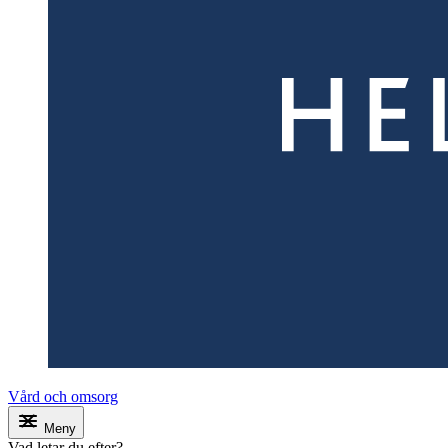
Vård och omsorg
Meny
Vad letar du efter?