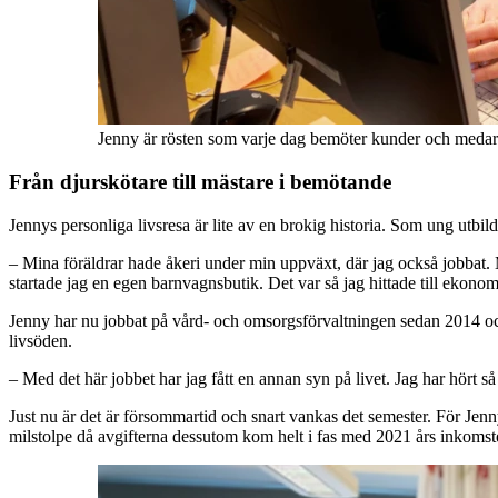
Jenny är rösten som varje dag bemöter kunder och medarb
Från djurskötare till mästare i bemötande
Jennys personliga livsresa är lite av en brokig historia. Som ung utbi
– Mina föräldrar hade åkeri under min uppväxt, där jag också jobbat. Me
startade jag en egen barnvagnsbutik. Det var så jag hittade till ekonom
Jenny har nu jobbat på vård- och omsorgsförvaltningen sedan 2014 och 
livsöden.
– Med det här jobbet har jag fått en annan syn på livet. Jag har hört så m
Just nu är det är försommartid och snart vankas det semester. För Jenn
milstolpe då avgifterna dessutom kom helt i fas med 2021 års inkomste