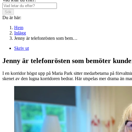
Sök
Du är här:
Hem
Inlägg
Jenny är telefonrösten som bem…
Skriv ut
Jenny är telefonrösten som bemöter kund
I en korridor högst upp på Maria Park sitter medarbetarna på förvaltni
skenet av den lugna korridoren bedrar. Här utspelas mer drama än man