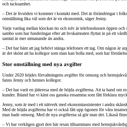
och tacksamhet.
– Det är livsöden vi kommer i kontakt med. Det är förändringar i folks
omställning lika väl som det är en ekonomisk, säger Jenny.
Varje vardag mellan klockan tio och tolv är telefonslussen öppen och sa
sambo som har funderingar efter att livskamraten flyttat in på ett vård
samtal är mer utmanande än andra.
– Det har hänt att jag behövt stänga telefonen ett tag. Om någon är arg
är det skönt att ha kollegor som man kan bolla med, som har förståelse
Stor omställning med nya avgifter
Under 2020 höjdes förvaltningens avgifter för omsorg och hemsjukvård
fanns Jenny och hennes kollegor.
– Det har varit en jätteresa med de höjda avgifterna. Att ta hand om r
kunder. Ibland har vi känt oss ganska ensamma som fått förklara mycket 
Jenny, som är med i ett nätverk med ekonomiassistenter i andra skånsk
Med de höjda avgifterna har vi också fått upp ögonen för våra insatse
man hade omsorg. Med de nya avgifterna så gör man det. Likaså finns nu
– Vi har verkligen gjort den här resan tillsammans med hemsjukvårdsperso