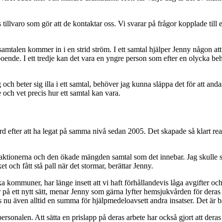
 tillvaro som gör att de kontaktar oss. Vi svarar på frågor kopplade til
mtalen kommer in i en strid ström. I ett samtal hjälper Jenny någon att h
boende. I ett tredje kan det vara en yngre person som efter en olycka beh
 och beter sig illa i ett samtal, behöver jag kunna släppa det för att an
 och vet precis hur ett samtal kan vara.
 efter att ha legat på samma nivå sedan 2005. Det skapade så klart rea
eaktionerna och den ökade mängden samtal som det innebar. Jag skulle säg
och fått stå pall när det stormar, berättar Jenny.
a kommuner, har länge insett att vi haft förhållandevis låga avgifter o
r på ett nytt sätt, menar Jenny som gärna lyfter hemsjukvården för dera
 även alltid en summa för hjälpmedeloavsett andra insatser. Det är både 
nalen. Att sätta en prislapp på deras arbete har också gjort att deras ins