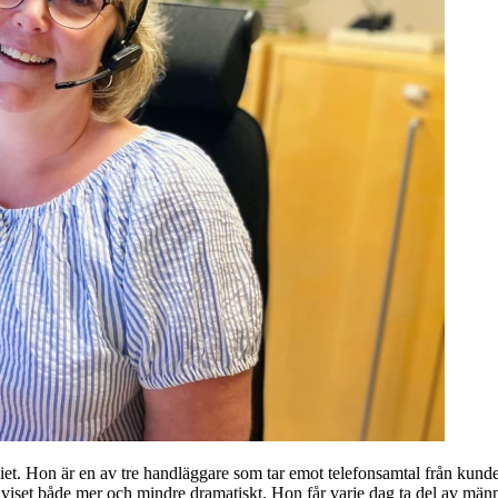
liet. Hon är en av tre handläggare som tar emot telefonsamtal från kun
 viset både mer och mindre dramatiskt. Hon får varje dag ta del av männ