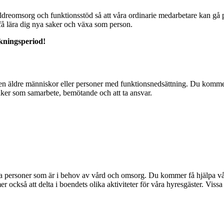
reomsorg och funktionsstöd så att våra ordinarie medarbetare kan gå på v
t få lära dig nya saker och växa som person.
kningsperiod!
n äldre människor eller personer med funktionsnedsättning. Du kommer 
saker som samarbete, bemötande och att ta ansvar.
a personer som är i behov av vård och omsorg. Du kommer få hjälpa v
också att delta i boendets olika aktiviteter för våra hyresgäster. Vis