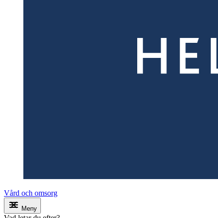
Vård och omsorg
Meny
Vad letar du efter?