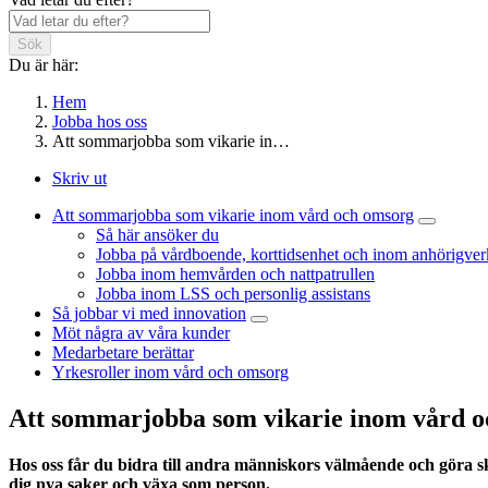
Sök
Du är här:
Hem
Jobba hos oss
Att sommarjobba som vikarie in…
Skriv ut
Att sommarjobba som vikarie inom vård och omsorg
Så här ansöker du
Jobba på vårdboende, korttidsenhet och inom anhörigve
Jobba inom hemvården och nattpatrullen
Jobba inom LSS och personlig assistans
Så jobbar vi med innovation
Möt några av våra kunder
Medarbetare berättar
Yrkesroller inom vård och omsorg
Att sommarjobba som vikarie inom vård 
Hos oss
får
du
bidra till andra människors välmående och göra s
dig nya saker och växa som person.