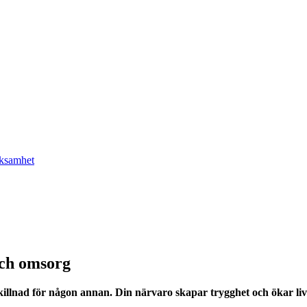
rksamhet
och omsorg
killnad för någon annan
.
Din närvaro skapar trygghet och ökar liv