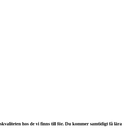
skvaliteten h
os de vi finns till för
.
Du kommer
samtidigt få
lära