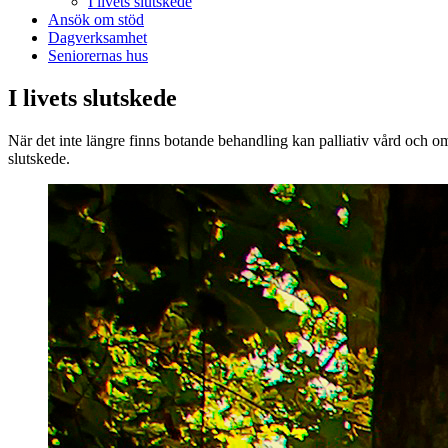
I livets slutskede
Ansök om stöd
Dagverksamhet
Seniorernas hus
I livets slutskede
När det inte längre finns botande behandling kan palliativ vård och oms
slutskede.