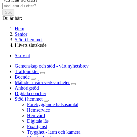
Sök
Du är här:
Hem
Senior
Stöd i hemmet
I livets slutskede
Skriv ut
Gemenskap och stöd - vårt nyhetsbrev
Träffpunkter
Boende
Måltider i våra verksamheter
Anhörigstöd
Digitala coacher
Stöd i hemmet
Förebyggande hälsosamtal
Hemservice
Hemvård
Digitala lås
Fixartjänst
Trygghet - larm och kamera