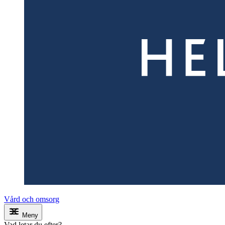
Vård och omsorg
Meny
Vad letar du efter?