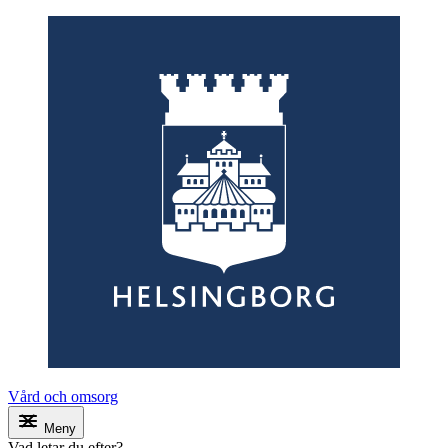
Vård och omsorg
Meny
Vad letar du efter?