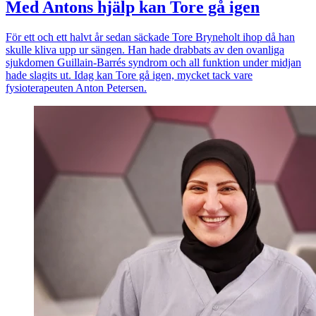
Med Antons hjälp kan Tore gå igen
För ett och ett halvt år sedan säckade Tore Bryneholt ihop då han
skulle kliva upp ur sängen. Han hade drabbats av den ovanliga
sjukdomen Guillain-Barrés syndrom och all funktion under midjan
hade slagits ut. Idag kan Tore gå igen, mycket tack vare
fysioterapeuten Anton Petersen.