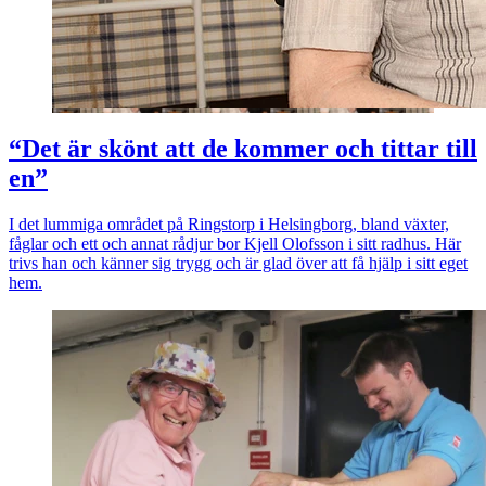
“Det är skönt att de kommer och tittar till
en”
I det lummiga området på Ringstorp i Helsingborg, bland växter,
fåglar och ett och annat rådjur bor Kjell Olofsson i sitt radhus. Här
trivs han och känner sig trygg och är glad över att få hjälp i sitt eget
hem.