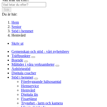
Sök
Du är här:
Hem
Senior
Stöd i hemmet
Hemvård
Skriv ut
Gemenskap och stöd - vårt nyhetsbrev
Träffpunkter
Boende
Måltider i våra verksamheter
Anhörigstöd
Digitala coacher
Stöd i hemmet
Förebyggande hälsosamtal
Hemservice
Hemvård
Digitala lås
Fixartjänst
Trygghet - larm och kamera