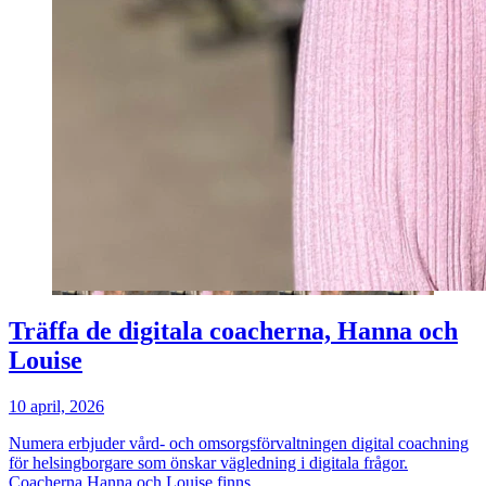
Träffa de digitala coacherna, Hanna och
Louise
10 april, 2026
Numera erbjuder vård- och omsorgsförvaltningen digital coachning
för helsingborgare som önskar vägledning i digitala frågor.
Coacherna Hanna och Louise finns…