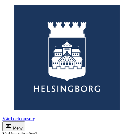
Vård och omsorg
Meny
Vad letar du efter?