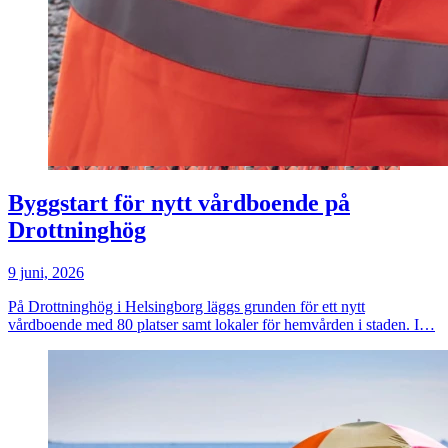
Byggstart för nytt vårdboende på
Drottninghög
9 juni, 2026
På Drottninghög i Helsingborg läggs grunden för ett nytt
vårdboende med 80 platser samt lokaler för hemvården i staden. I…