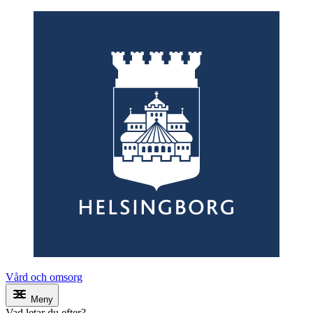
Vård och omsorg
Meny
Vad letar du efter?